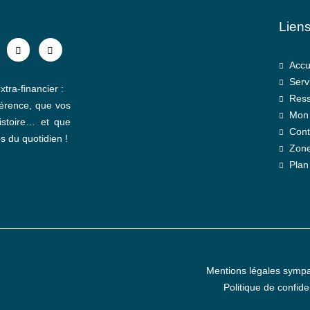
Liens
Accu
Serv
xtra-financier :
Res
férence, que vos
Mon 
histoire… et que
Cont
s du quotidien !
Zone
Plan
Mentions légales symp
Politique de confiden