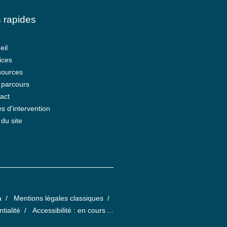
 rapides
eil
ices
sources
parcours
act
s d'intervention
 du site
a
Mentions légales classiques
tialité
Accessibilité : en cours ...