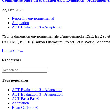
Comment se passe un évaluation ACT Evaluation - Adaptation ®
22, Oct, 2025
Reporting environnemental
Adaptation
ACT Evaluation ® - Adaptation
❓Sur la dimension environnementale d’une démarche RSE, les 2 sujets p
l'ADEME, le CDP (Carbon Disclosure Project), et la World Benchma
Lire la suite...
Rechercher
Tags populaires
ACT Evaluation ® - Adaptation
ACT Evaluation ® - Atténuation
ACT Pas à Pas ®
Adaptation
Bilan Carbone ®