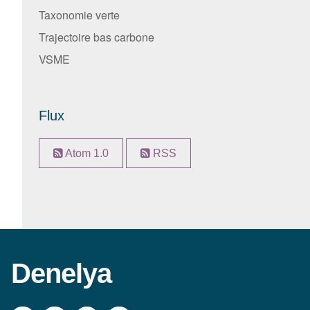
Taxonomie verte
Trajectoire bas carbone
VSME
Flux
Atom 1.0
RSS
Denelya